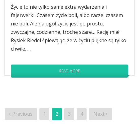
Życie to nie tylko same extra wydarzenia i
fajerwerki. Czasem życie boli, albo raczej czasem
nie boli. Ale na ogół życie jest po prostu,
zwyczajne, codzienne, trochę szare… Rację miał
Rysiek Riedel śpiewając, że w życiu piękne są tylko
chwile. …
READ MORE
Stronicowanie
Previous
1
2
3
4
Next
wpisów