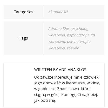
Categories
Aktualności
Adriana Klos
,
psycholog
warszawa
,
psychoterapeuta
Tags
warszawa
,
psychoterapia
warszawa
,
rozwód
WRITTEN BY
ADRIANA KLOS
Od zawsze interesuje mnie człowiek i
jego opowieść: w literaturze, w kinie,
w gabinecie. Znam słowa, które
ciągną w górę. Pomogę Ci najlepiej,
jak potrafię.