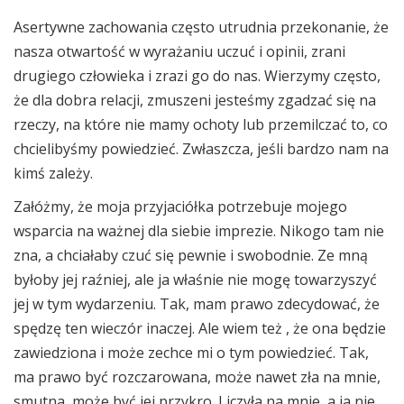
Asertywne zachowania często utrudnia przekonanie, że
nasza otwartość w wyrażaniu uczuć i opinii, zrani
drugiego człowieka i zrazi go do nas. Wierzymy często,
że dla dobra relacji, zmuszeni jesteśmy zgadzać się na
rzeczy, na które nie mamy ochoty lub przemilczać to, co
chcielibyśmy powiedzieć. Zwłaszcza, jeśli bardzo nam na
kimś zależy.
Załóżmy, że moja przyjaciółka potrzebuje mojego
wsparcia na ważnej dla siebie imprezie. Nikogo tam nie
zna, a chciałaby czuć się pewnie i swobodnie. Ze mną
byłoby jej raźniej, ale ja właśnie nie mogę towarzyszyć
jej w tym wydarzeniu. Tak, mam prawo zdecydować, że
spędzę ten wieczór inaczej. Ale wiem też , że ona będzie
zawiedziona i może zechce mi o tym powiedzieć. Tak,
ma prawo być rozczarowana, może nawet zła na mnie,
smutna, może być jej przykro. Liczyła na mnie, a ja nie