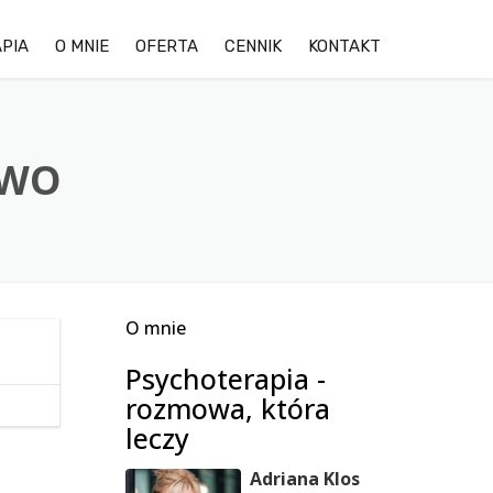
PIA
O MNIE
OFERTA
CENNIK
KONTAKT
OPINIE KLIENTÓW
LĘK
GALERIA ZDJĘĆ OŚRODKA
DEPRESJA
TWO
TRUDNOŚCI W RELACJACH
STRES
O mnie
TERAPIA DDA/DDD
Psychoterapia -
TERAPIA PAR
rozmowa, która
leczy
Adriana Klos