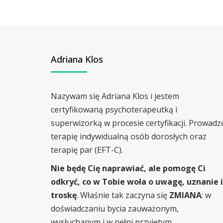
Adriana Klos
Nazywam się Adriana Klos i jestem
certyfikowaną psychoterapeutką i
superwizorką w procesie certyfikacji. Prowadz
terapię indywidualną osób dorosłych oraz
terapię par (EFT-C).
Nie będę Cię naprawiać, ale pomogę Ci
odkryć, co w Tobie woła o uwagę, uznanie i
troskę
. Właśnie tak zaczyna się
ZMIANA
: w
doświadczaniu bycia zauważonym,
wysłuchanym i w pełni przyjętym.