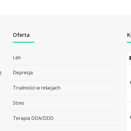
Oferta
K
Lęk
ę
Depresja
Trudności w relacjach
Stres
Terapia DDA/DDD