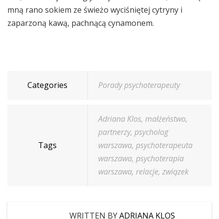
mną rano sokiem ze świeżo wyciśniętej cytryny i
zaparzoną kawą, pachnącą cynamonem.
Categories
Porady psychoterapeuty
Adriana Klos
,
małżeństwo
,
partnerzy
,
psycholog
Tags
warszawa
,
psychoterapeuta
warszawa
,
psychoterapia
warszawa
,
relacje
,
związek
WRITTEN BY
ADRIANA KLOS