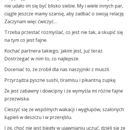
nie udało im się być blisko siebie. My i wiele innych par,
ciągle jeszcze mamy szansę, aby zadbać o swoją relację.
Zaczynam więc ćwiczyć…
Trzeba przestać rozmyślać, co jest nie tak, a skupić się
na tym co jest fajne.
Kochać partnera takiego, jakim jest, już teraz.
Dostrzegać w nim to, co najlepsze.
Doceniać to, że zrobił dla nas naszyjniki z muszli.
Przyrządza pyszne sushi, tiramisu i pikantną zupkę.
Że jest zabawny i dowcipny i że wymyśla mi różne fajne
przezwiska.
Cieszyć się ze wspólnych wakacji i wygłupów, szalonych
kąpieli w deszczu i w przeręblu.
I że, choć nie jest biegły w ujawnianiu uczuć, dzieli się ze