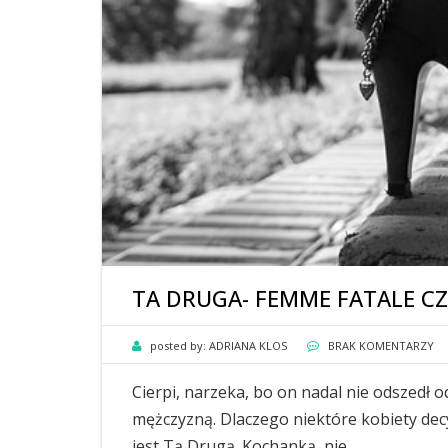
TA DRUGA- FEMME FATALE CZ
posted by:
ADRIANA KLOS
BRAK KOMENTARZY
Cierpi, narzeka, bo on nadal nie odszedł o
mężczyzną. Dlaczego niektóre kobiety decy
jest Tą Drugą. Kochanką, nie …