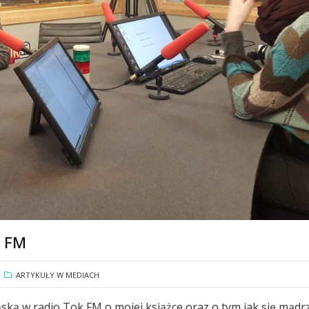
 FM
ARTYKUŁY W MEDIACH
ską w radio Tok FM o mojej książce oraz o tym jak się mądr