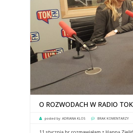
O ROZWODACH W RADIO TOK
posted by:
ADRIANA KLOS
BRAK KOMENTARZY
11 stycznia br rozmawiałam z Hanną Zieliń