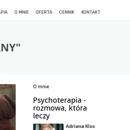
PIA
O MNIE
OFERTA
CENNIK
KONTAKT
OPINIE KLIENTÓW
LĘK
GALERIA ZDJĘĆ OŚRODKA
DEPRESJA
ANY"
TRUDNOŚCI W RELACJACH
STRES
O mnie
TERAPIA DDA/DDD
Psychoterapia -
TERAPIA PAR
rozmowa, która
leczy
Adriana Klos