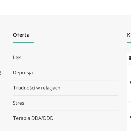
Oferta
K
Lęk
ę
Depresja
Trudności w relacjach
Stres
Terapia DDA/DDD