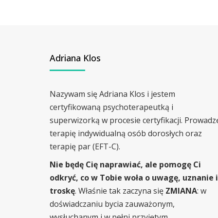
Adriana Klos
Nazywam się Adriana Klos i jestem
certyfikowaną psychoterapeutką i
superwizorką w procesie certyfikacji. Prowadz
terapię indywidualną osób dorosłych oraz
terapię par (EFT-C).
Nie będę Cię naprawiać, ale pomogę Ci
odkryć, co w Tobie woła o uwagę, uznanie i
troskę
. Właśnie tak zaczyna się
ZMIANA
: w
doświadczaniu bycia zauważonym,
wysłuchanym i w pełni przyjętym.