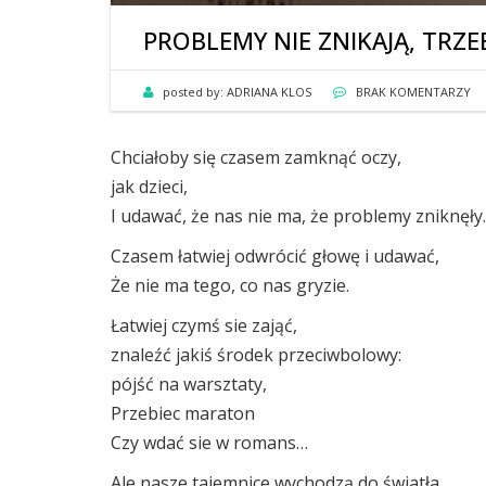
PROBLEMY NIE ZNIKAJĄ, TRZE
posted by:
ADRIANA KLOS
BRAK KOMENTARZY
Chciałoby się czasem zamknąć oczy,
jak dzieci,
I udawać, że nas nie ma, że problemy zniknęły.
Czasem łatwiej odwrócić głowę i udawać,
Że nie ma tego, co nas gryzie.
Łatwiej czymś sie zająć,
znaleźć jakiś środek przeciwbolowy:
pójść na warsztaty,
Przebiec maraton
Czy wdać sie w romans…
Ale nasze tajemnice wychodzą do światła