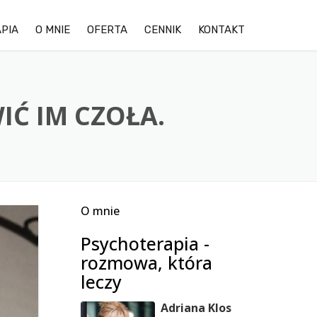
PIA
O MNIE
OFERTA
CENNIK
KONTAKT
OPINIE KLIENTÓW
LĘK
GALERIA ZDJĘĆ OŚRODKA
DEPRESJA
IĆ IM CZOŁA.
TRUDNOŚCI W RELACJACH
STRES
O mnie
TERAPIA DDA/DDD
Psychoterapia -
TERAPIA PAR
rozmowa, która
leczy
Adriana Klos