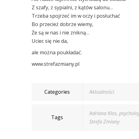
Z szafy, z sypialni, z kątów salonu…
Trzeba spojrzeć im w oczy i posłuchać
Bo przecież dobrze wiemy,
Że są w nas i nie znikną…
Uciec się nie da,
ale można poukładać.
www.strefazmiany.pl
Categories
Aktualności
Adriana Klos
,
psycholo
Tags
Strefa Zmiany