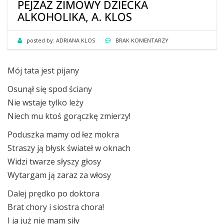
PEJZAŻ ZIMOWY DZIECKA
ALKOHOLIKA, A. KLOS
posted by:
ADRIANA KLOS
BRAK KOMENTARZY
Mój tata jest pijany
Osunął się spod ściany
Nie wstaje tylko leży
Niech mu ktoś gorączkę zmierzy!
Poduszka mamy od łez mokra
Straszy ją błysk świateł w oknach
Widzi twarze słyszy głosy
Wytargam ją zaraz za włosy
Dalej prędko po doktora
Brat chory i siostra chora!
I ja już nie mam siły