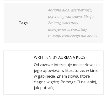
Adriana Klos
,
asertywność
,
psycholog warszawa
,
Strefa
Tags
Zmiany
,
warsztaty
asertywności
,
warsztaty
rozwoju osobistego dla kobiet
WRITTEN BY
ADRIANA KLOS
Od zawsze interesuje mnie człowiek i
jego opowieść: w literaturze, w kinie,
w gabinecie. Znam słowa, które
ciągną w górę. Pomogę Ci najlepiej,
jak potrafię.