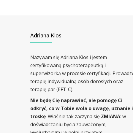
Adriana Klos
Nazywam się Adriana Klos i jestem
certyfikowaną psychoterapeutką i
superwizorką w procesie certyfikacji. Prowadz
terapię indywidualną osób dorosłych oraz
terapię par (EFT-C).
Nie będę Cię naprawiać, ale pomogę Ci
odkryć, co w Tobie woła o uwagę, uznanie i
troskę
. Właśnie tak zaczyna się
ZMIANA
: w
doświadczaniu bycia zauważonym,
wysłuchanym i w pełni przyjętym.