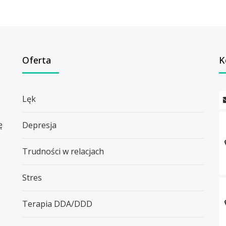
Oferta
K
Lęk
ę
Depresja
Trudności w relacjach
Stres
Terapia DDA/DDD