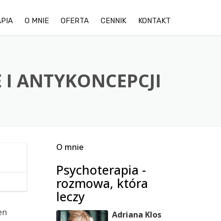
PIA
O MNIE
OFERTA
CENNIK
KONTAKT
OPINIE KLIENTÓW
LĘK
GALERIA ZDJĘĆ OŚRODKA
DEPRESJA
 I ANTYKONCEPCJI
TRUDNOŚCI W RELACJACH
STRES
O mnie
TERAPIA DDA/DDD
Psychoterapia -
TERAPIA PAR
rozmowa, która
leczy
en
Adriana Klos