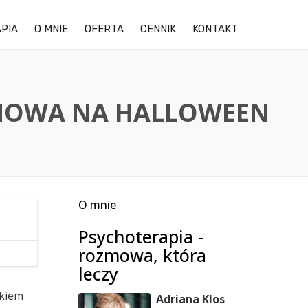
PIA
O MNIE
OFERTA
CENNIK
KONTAKT
OPINIE KLIENTÓW
LĘK
GALERIA ZDJĘĆ OŚRODKA
DEPRESJA
OZMOWA NA HALLOWEEN
TRUDNOŚCI W RELACJACH
STRES
O mnie
TERAPIA DDA/DDD
Psychoterapia -
TERAPIA PAR
rozmowa, która
leczy
ckiem
Adriana Klos