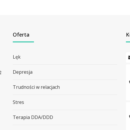
Oferta
K
Lęk
ę
Depresja
Trudności w relacjach
Stres
Terapia DDA/DDD