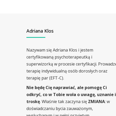
Adriana Klos
Nazywam się Adriana Klos i jestem
certyfikowaną psychoterapeutką i
superwizorką w procesie certyfikacji. Prowadz
terapię indywidualną osób dorosłych oraz
terapię par (EFT-C).
Nie będę Cię naprawiać, ale pomogę Ci
odkryć, co w Tobie woła o uwagę, uznanie i
troskę
. Właśnie tak zaczyna się
ZMIANA
: w
doświadczaniu bycia zauważonym,
wysłuchanym i w pełni przyjętym.