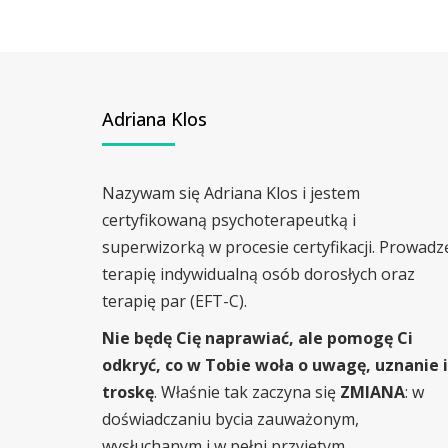
Adriana Klos
Nazywam się Adriana Klos i jestem
certyfikowaną psychoterapeutką i
superwizorką w procesie certyfikacji. Prowadz
terapię indywidualną osób dorosłych oraz
terapię par (EFT-C).
Nie będę Cię naprawiać, ale pomogę Ci
odkryć, co w Tobie woła o uwagę, uznanie i
troskę
. Właśnie tak zaczyna się
ZMIANA
: w
doświadczaniu bycia zauważonym,
wysłuchanym i w pełni przyjętym.