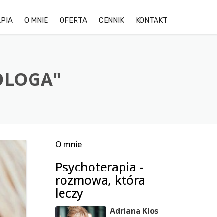
PIA
O MNIE
OFERTA
CENNIK
KONTAKT
OPINIE KLIENTÓW
LĘK
GALERIA ZDJĘĆ OŚRODKA
DEPRESJA
OLOGA"
TRUDNOŚCI W RELACJACH
STRES
O mnie
TERAPIA DDA/DDD
Psychoterapia -
TERAPIA PAR
rozmowa, która
leczy
Adriana Klos