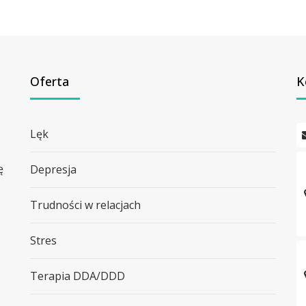
Oferta
K
Lęk
ę
Depresja
Trudności w relacjach
Stres
Terapia DDA/DDD