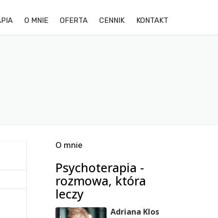
PIA
O MNIE
OFERTA
CENNIK
KONTAKT
OPINIE KLIENTÓW
LĘK
GALERIA ZDJĘĆ OŚRODKA
DEPRESJA
TRUDNOŚCI W RELACJACH
STRES
O mnie
TERAPIA DDA/DDD
Psychoterapia -
TERAPIA PAR
rozmowa, która
leczy
Adriana Klos