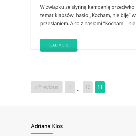
W związku ze słynną kampanią przeciwko 
temat klapsów, hasło „Kocham, nie biję” wy
przesłaniem. A co z hasłami “Kocham – nie
READ MORE
Stronicowanie
Previous
1
10
11
…
wpisów
Adriana Klos