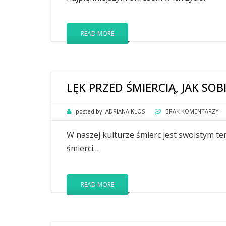
READ MORE
LĘK PRZED ŚMIERCIĄ, JAK SOB
posted by:
ADRIANA KLOS
BRAK KOMENTARZY
W naszej kulturze śmierc jest swoistym t
śmierci…
READ MORE